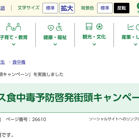
拡大
文字サイズ
本語
標準
背景色
標準
反転
観光・文化
産業・
子育て・教育
健康・福祉
衛生
食中毒
頭キャンペーン」を実施しました
ス食中毒予防啓発街頭キャンペ
]
ページ番号：26610
ソーシャルサイトへのリンク
期です。