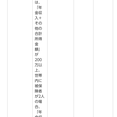
は、
「年
金収
入＋
その
他の
合計
所得
金
額」
が
200
万以
上、
世帯
内に
被保
険者
が2人
の場
合、
「年