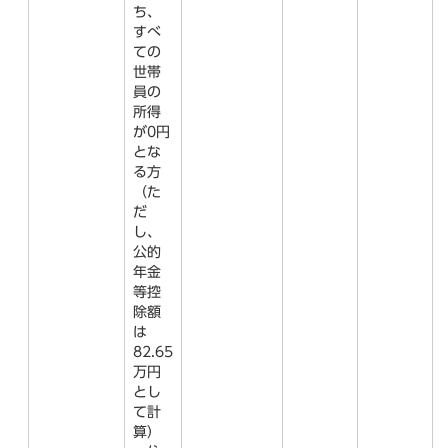
ち、
すべ
ての
世帯
員の
所得
が0円
とな
る方
（た
だ
し、
公的
年金
等控
除額
は
82.65
万円
とし
て計
算）