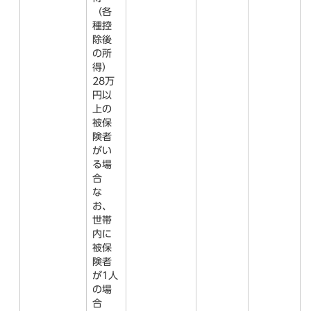
（各
種控
除後
の所
得）
28万
円以
上の
被保
険者
がい
る場
合
な
お、
世帯
内に
被保
険者
が1人
の場
合