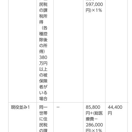
民税
597,000
の課
円)×1％
税所
得
（各
種控
除後
の所
得）
380
万円
以上
の被
保険
者が
いる
場合
現役並み1
同一
－
85,800
44,400
世帯
円+(総医
円
に住
療費－
民税
286,000
の課
円)×1％