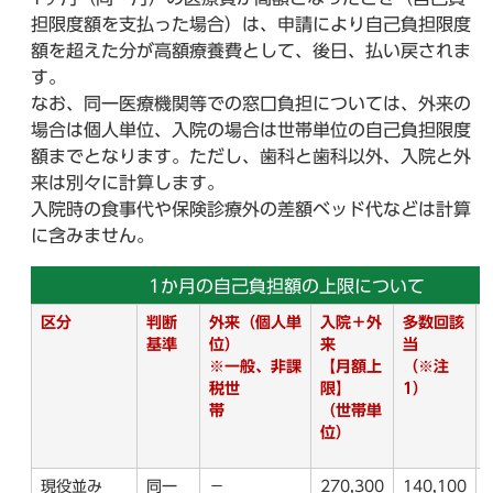
担限度額を支払った場合）は、申請により自己負担限度
額を超えた分が高額療養費として、後日、払い戻されま
す。
なお、同一医療機関等での窓口負担については、外来の
場合は個人単位、入院の場合は世帯単位の自己負担限度
額までとなります。ただし、歯科と歯科以外、入院と外
来は別々に計算します。
入院時の食事代や保険診療外の差額ベッド代などは計算
に含みません。
1か月の自己負担額の上限について
区分
判断
外来（個人単
入院＋外
多数回該
基準
位）
来
当
※一般、非課
【月額上
（※注
税世
限】
1）
帯
（世帯単
位）
現役並み
同一
－
270,300
140,100