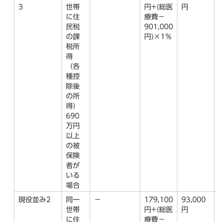
3
世帯
円+(総医
円
に住
療費－
民税
901,000
の課
円)×1％
税所
得
（各
種控
除後
の所
得）
690
万円
以上
の被
保険
者が
いる
場合
現役並み2
同一
－
179,100
93,000
世帯
円+(総医
円
に住
療費－