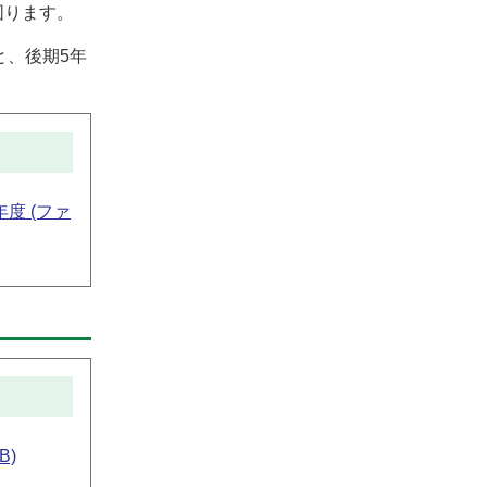
図ります。
と、後期5年
度 (ファ
B)