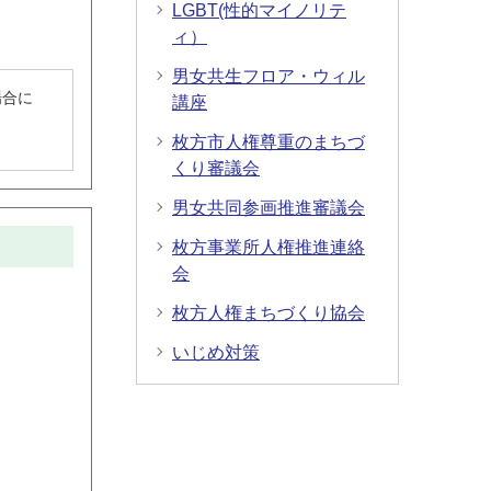
LGBT(性的マイノリテ
ィ）
男女共生フロア・ウィル
場合に
講座
枚方市人権尊重のまちづ
くり審議会
男女共同参画推進審議会
枚方事業所人権推進連絡
会
枚方人権まちづくり協会
いじめ対策