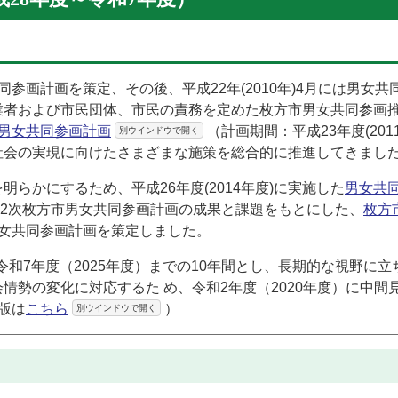
共同参画計画を策定、その後、平成22年(2010年)4月には男女
業者および市民団体、市民の責務を定めた枚方市男女共同参画
市男女共同参画計画
（計画期間：平成23年度(201
別ウインドウで開く
参画社会の実現に向けたさまざまな施策を総合的に推進してきまし
を明らかにするため、平成26年度(2014年度)に実施した
男女共
2次枚方市男女共同参画計画の成果と課題をもとにした、
枚方
男女共同参画計画を策定しました。
令和7年度（2025年度）までの10年間とし、長期的な視野に
情勢の変化に対応するた め、令和2年度（2020年度）に中間
版は
こちら
）
別ウインドウで開く