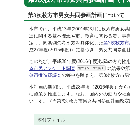
第3次枚方市男女共同参画計画について
本市では、平成13年(2001年)3月に枚方市男女
進に関する基本理念や市、教育に関わる者、事
定し、同条例の考え方を具体化した
第2次枚方
成27年度(2015年度)）に基づき、男女共同
このたび、平成28年度(2016年度)以降の方向性
る市民アンケート調査
の結果や第
別ウインドウで開く
参画推進審議会
の答申を踏まえ、第3次枚方市
本計画の期間は、平成28年度（2016年度）から
に施策を推進します。なお、国内外の動向や社会
います。（※第3次枚方市男女共同参画計画改定
添付ファイル