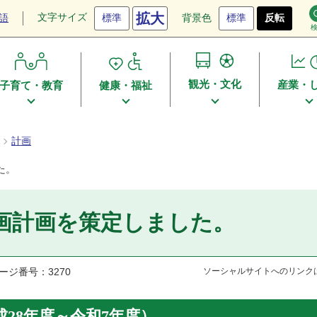
拡大
文字サイズ
語
標準
背景色
標準
反転
観光・文化
産業・
子育て・教育
健康・福祉
計画
た。
画計画を策定しました。
ージ番号：3270
ソーシャルサイトへのリンク
28年度～令和7年度）