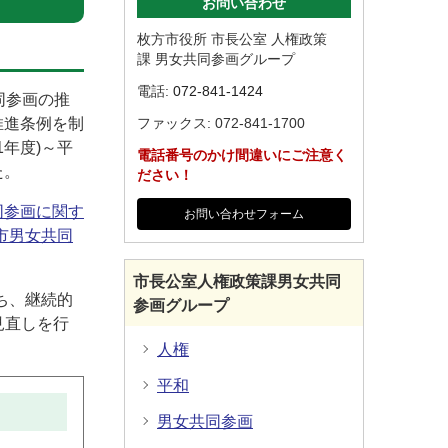
お問い合わせ
枚方市役所 市長公室 人権政策
課 男女共同参画グループ
電話:
072-841-1424
共同参画の推
推進条例を制
ファックス: 072-841-1700
1年度)～平
電話番号のかけ間違いにご注意く
た。
ださい！
同参画に関す
お問い合わせフォーム
市男女共同
市長公室人権政策課男女共同
立ち、継続的
参画グループ
見直しを行
人権
平和
男女共同参画