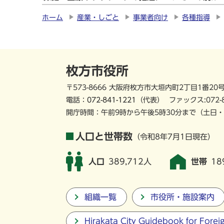
ホーム
産業・しごと
事業者向け
各種指導
枚方市役所
〒573-8666 大阪府枚方市大垣内町2丁目1番20
電話：
072-841-1221
（代表）
ファックス:072-
開庁時間：午前9時から午後5時30分まで
（土日・
人口と世帯数
（令和8年7月1日現在）
人口
389,712人
世帯
18
組織一覧
市役所・施設案内
Hirakata City Guidebook for Forei