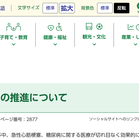
拡大
文字サイズ
本語
標準
背景色
標準
反転
観光・文化
産業・
子育て・教育
健康・福祉
クの推進について
ページ番号：2877
ソーシャルサイトへのリンク
卒中、急性心筋梗塞、糖尿病に関する医療が切れ目なく効果的