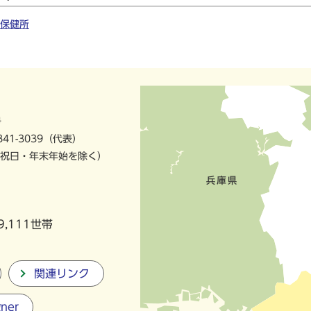
保健所
号
841-3039（代表）
祝日・年末年始を除く）
9,111世帯
関連リンク
gner