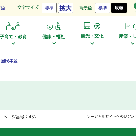
拡大
文字サイズ
本語
標準
背景色
標準
反転
観光・文化
産業・
子育て・教育
健康・福祉
国民年金
ページ番号：452
ソーシャルサイトへのリンク