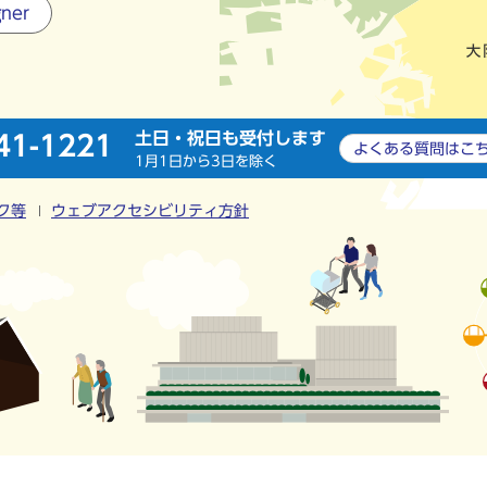
gner
土日・祝日も受付します
41-1221
よくある質問は
こ
1月1日から3日を除く
ク等
ウェブアクセシビリティ方針