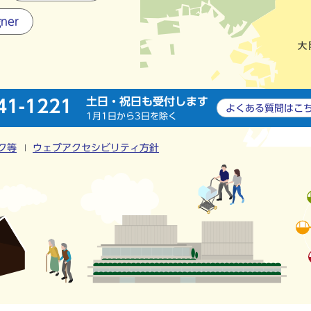
gner
土日・祝日も受付します
41-1221
よくある質問は
こ
1月1日から3日を除く
ク等
ウェブアクセシビリティ方針