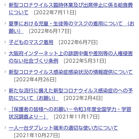
新型コロナウイルス臨時休業及び出席停止に係る給食費
について
[2022年7月11日]
夏季における児童・生徒等のマスクの着用について （お
願い）
[2022年6月17日]
子どものマスク着用
[2022年6月7日]
大阪府インターネット上の誹謗中傷や差別等の人権侵害
のない社会づくり条例
[2022年5月31日]
新型コロナウイルス感染症感染状況の情報提供について
[2022年4月26日]
新たな流行に備えた新型コロナウイルス感染症のへの予
防について（お願い）
[2022年2月4日]
「保護者の皆様へのお願い－令和3年度全国学力・学習
状況調査より－」
[2021年11月17日]
一人一台タブレット端末の適切な使い方について
[2021年10月27日]