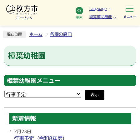
Language
閲覧補助機能
メニュー
検索
ホームへ
ホーム
各課の窓口
現在位置
樟葉幼稚園
樟葉幼稚園メニュー
表示
新着情報
7月23日
行事予定（令和8年度）