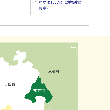
なかよし広場（幼児教育
教室）