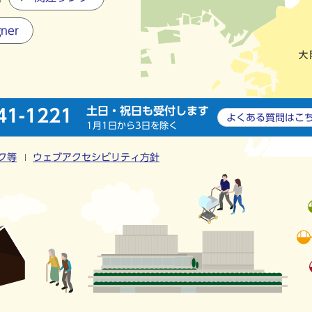
gner
土日・祝日も受付します
41-1221
よくある質問は
こ
1月1日から3日を除く
ク等
ウェブアクセシビリティ方針