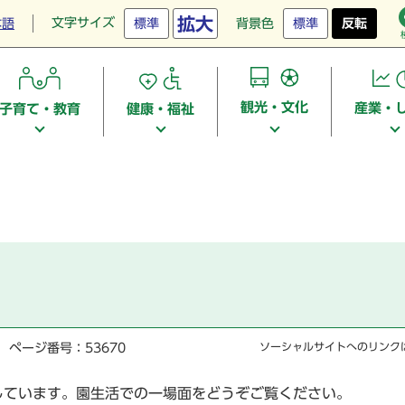
拡大
文字サイズ
本語
標準
背景色
標準
反転
観光・文化
産業・
子育て・教育
健康・福祉
ページ番号：53670
ソーシャルサイトへのリンク
しています。園生活での一場面をどうぞご覧ください。