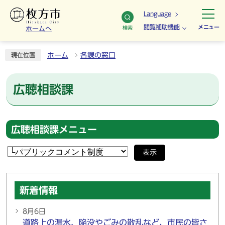
Language
閲覧補助機能
メニュー
検索
ホームへ
ホーム
各課の窓口
現在位置
広聴相談課
広聴相談課メニュー
表示
新着情報
8月6日
道路上の漏水、陥没やごみの散乱など、市民の皆さ