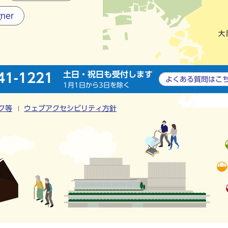
gner
土日・祝日も受付します
41-1221
よくある質問は
こ
1月1日から3日を除く
ク等
ウェブアクセシビリティ方針