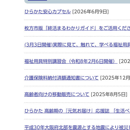
ひらかた安心カプセル
[2026年6月9日]
枚方市版「終活まるわかりガイド」をご活用くだ
(3月3日開催)実際に見て、触れて、学べる福祉
福祉用具特別講習会（令和8年2月6日開催）
[20
介護保険料納付済額通知書について
[2025年12月
高齢者向けの移動販売について
[2025年8月5日]
ひらかた 高齢期の『元気お届け』応援誌 「生活
平成30年大阪府北部を震源とする地震により被災