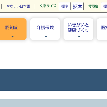
拡大
文字サイズ
やさしい日本語
標準
背景色
標
いきがいと
認知症
介護保険
医
健康づくり