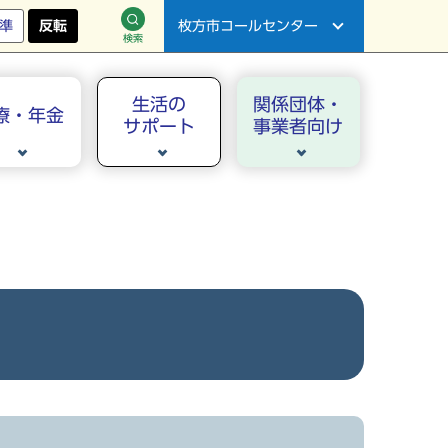
準
反転
枚方市コールセンター
検索
生活の
関係団体・
療・年金
サポート
事業者向け