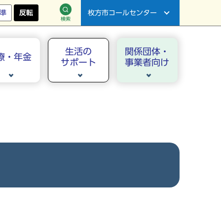
準
反転
枚方市コールセンター
検索
生活の
関係団体・
療・年金
サポート
事業者向け