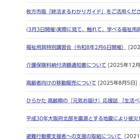
枚方市版「終活まるわかりガイド」をご活用くだ
(3月3日開催)実際に見て、触れて、学べる福祉
福祉用具特別講習会（令和8年2月6日開催）
[20
介護保険料納付済額通知書について
[2025年12月
高齢者向けの移動販売について
[2025年8月5日]
ひらかた 高齢期の『元気お届け』応援誌 「生活
平成30年大阪府北部を震源とする地震により被災
避難行動要支援者への支援の取組について
[202