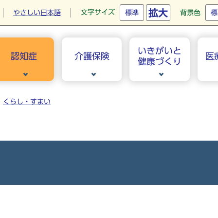
拡大
文字サイズ
やさしい日本語
標準
背景色
標
いきがいと
認知症
介護保険
医
健康づくり
くらし・すまい