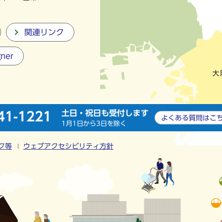
関連リンク
gner
土日・祝日も受付します
41-1221
よくある質問は
こ
1月1日から3日を除く
ク等
ウェブアクセシビリティ方針