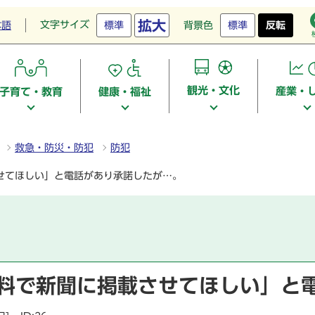
拡大
文字サイズ
本語
標準
背景色
標準
反転
観光・文化
産業・
子育て・教育
健康・福祉
救急・防災・防犯
防犯
させてほしい」と電話があり承諾したが…。
無料で新聞に掲載させてほしい」と