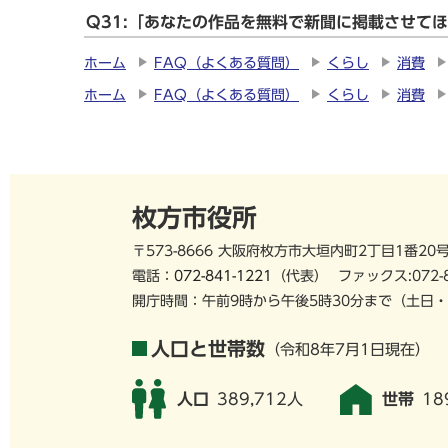
Q31:「あなたの作品を無料で新聞に掲載させて
ホーム
FAQ（よくある質問）
くらし
消費
ホーム
FAQ（よくある質問）
くらし
消費
枚方市役所
〒573-8666 大阪府枚方市大垣内町2丁目1番20
電話：
072-841-1221
（代表）
ファックス:072-
開庁時間：午前9時から午後5時30分まで
（土日・
人口と世帯数
（令和8年7月1日現在）
人口
389,712人
世帯
18