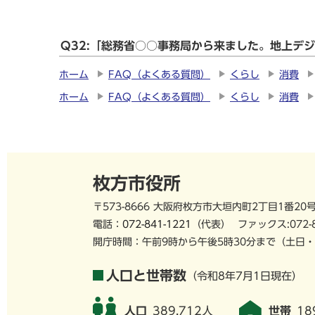
Q32:「総務省○○事務局から来ました。地上デ
ホーム
FAQ（よくある質問）
くらし
消費
ホーム
FAQ（よくある質問）
くらし
消費
枚方市役所
〒573-8666 大阪府枚方市大垣内町2丁目1番20
電話：
072-841-1221
（代表）
ファックス:072-
開庁時間：午前9時から午後5時30分まで
（土日・
人口と世帯数
（令和8年7月1日現在）
人口
389,712人
世帯
18