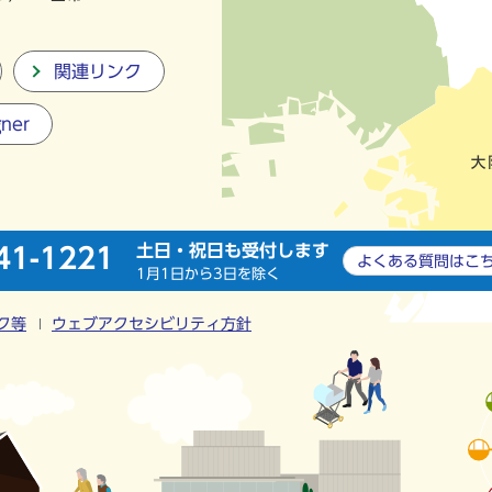
関連リンク
gner
土日・祝日も受付します
41-1221
よくある質問は
こ
1月1日から3日を除く
ク等
ウェブアクセシビリティ方針