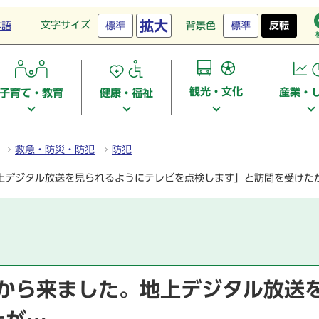
拡大
文字サイズ
本語
標準
背景色
標準
反転
観光・文化
産業・
子育て・教育
健康・福祉
救急・防災・防犯
防犯
地上デジタル放送を見られるようにテレビを点検します」と訪問を受けた
局から来ました。地上デジタル放送