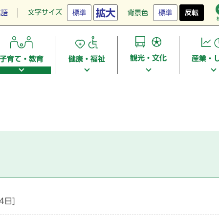
拡大
文字サイズ
本語
標準
背景色
標準
反転
観光・文化
産業・
子育て・教育
健康・福祉
4日]