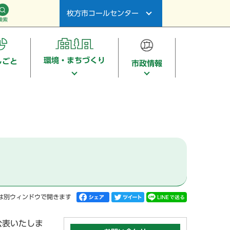
枚方市コールセンター
検索
環境・まちづくり
しごと
市政情報
）
は別ウィンドウで開きます
公表いたしま