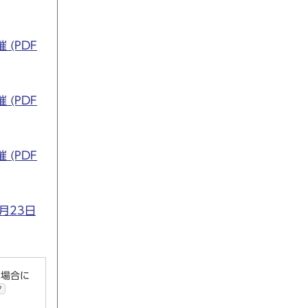
(PDF
(PDF
(PDF
月23日
い場合に
ク