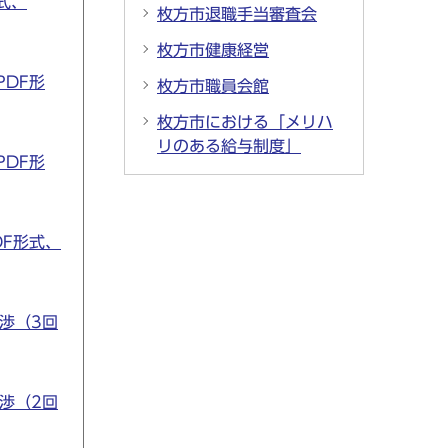
式、
枚方市退職手当審査会
枚方市健康経営
PDF形
枚方市職員会館
枚方市における「メリハ
リのある給与制度」
PDF形
DF形式、
渉（3回
渉（2回