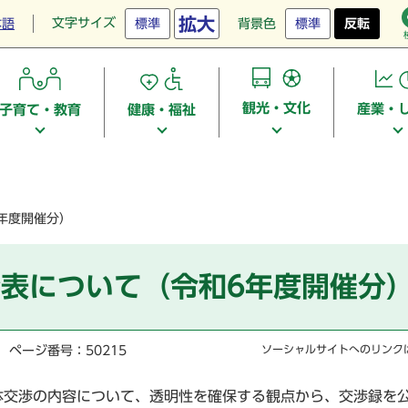
拡大
文字サイズ
本語
標準
背景色
標準
反転
観光・文化
産業・
子育て・教育
健康・福祉
年度開催分）
表について（令和6年度開催分
ページ番号：50215
ソーシャルサイトへのリンク
体交渉の内容について、透明性を確保する観点から、交渉録を