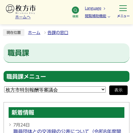
Language
閲覧補助機能
メニュー
検索
ホームへ
ホーム
各課の窓口
現在位置
職員課
職員課メニュー
表示
新着情報
7月24日
職員団体との交渉録の公表について（令和8年度開