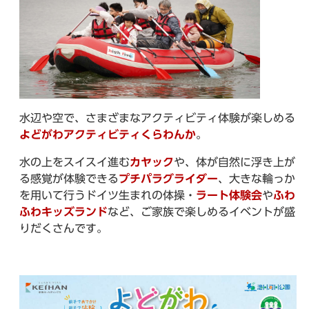
水辺や空で、さまざまなアクティビティ体験が楽しめる
よどがわアクティビティくらわんか
。
水の上をスイスイ進む
カヤック
や、体が自然に浮き上が
る感覚が体験できる
プチパラグライダー
、大きな輪っか
を用いて行うドイツ生まれの体操・
ラート体験会
や
ふわ
ふわキッズランド
など、ご家族で楽しめるイベントが盛
りだくさんです。