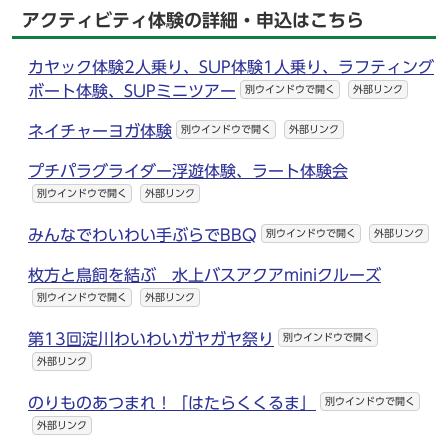
アクティビティ体験の詳細・申込はこちら
カヤック体験2人乗り、SUP体験1人乗り、ラフティング
ボート体験、SUPミニツアー
別ウインドウで開く
外部リンク
ネイチャーヨガ体験
別ウインドウで開く
外部リンク
プチパラグライダー浮遊体験、ラート体験会
別ウインドウで開く
外部リンク
みんなでわいわい手ぶらでBBQ
別ウインドウで開く
外部リンク
枚方と鳥飼を結ぶ 水上バスアクアminiクルーズ
別ウインドウで開く
外部リンク
第13回淀川わいわいガヤガヤ祭り
別ウインドウで開く
外部リンク
のりものあつまれ！「はたらくくるま」
別ウインドウで開く
外部リンク