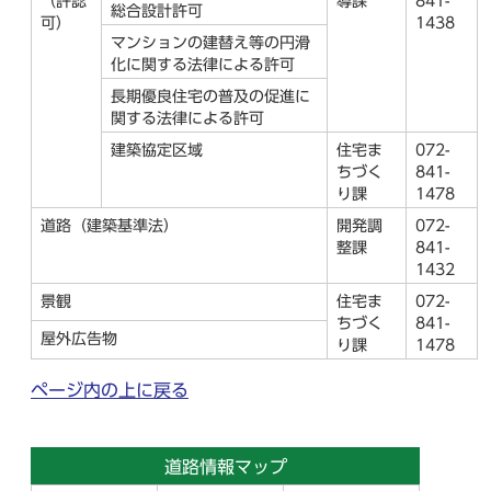
（許認
導課
841-
総合設計許可
可）
1438
マンションの建替え等の円滑
化に関する法律による許可
長期優良住宅の普及の促進に
関する法律による許可
建築協定区域
住宅ま
072-
ちづく
841-
り課
1478
道路（建築基準法）
開発調
072-
整課
841-
1432
景観
住宅ま
072-
ちづく
841-
屋外広告物
り課
1478
ページ内の上に戻る
道路情報マップ