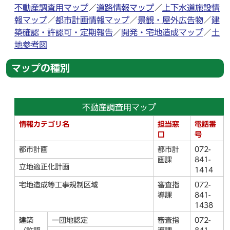
不動産調査用マップ
／
道路情報マップ
／
上下水道施設情
報マップ
／
都市計画情報マップ
／
景観・屋外広告物
／
建
築確認・許認可・定期報告
／
開発・宅地造成マップ
／
土
地参考図
マップの種別
不動産調査用マップ
情報カテゴリ名
担当窓
電話番
口
号
都市計画
都市計
072-
画課
841-
立地適正化計画
1414
宅地造成等工事規制区域
審査指
072-
導課
841-
1438
建築
一団地認定
審査指
072-