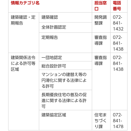
情報カテゴリ名
担当窓
電話
口
番号
建築確認・定
建築確認
開発調
072-
期報告
整課
841-
全体計画認定
1432
定期報告
審査指
072-
導課
841-
1438
建築関係法令
一団地認定
審査指
072-
による許可等
導課
841-
総合設計許可
区域
1438
マンションの建替え等の
円滑化に関する法律によ
る許可
長期優良住宅の普及の促
進に関する法律による許
可
建築協定区域
住宅ま
072-
ちづく
841-
り課
1478