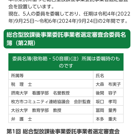
会を設置しています。
現在、5人の委員を委嘱しており、任期は令和4年(2022
年)9月25日～令和6年(2024年)9月24日の2年間です。
総合型放課後事業委託事業者選定審査会委員名
簿（第2期）
委員名簿(敬称略・50音順)(注）所属は委嘱時のも
のです
所属等
氏名
税 理 士
大森 布実子
摂南大学 看護学部 名誉教授
後閑 容子
枚方市コミュニティ連絡協議会 会計監査
坂口 孝司
大谷大学 教育学部 教授
冨岡 量秀
弁 護 士
本多 重夫
第1回 総合型放課後事業委託事業者選定審査会