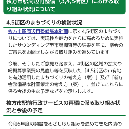
枚方市駅周辺再整備（3,4,5街区）における取
り組み状況について
4,5街区のまちづくりの検討状況
枚方市駅周辺再整備基本計画
に示す4,5街区のまちづく
りについては、実現性や魅力をさらに高めるために実施
したサウンディング型市場調査等の結果を基に、議会の
ご意見をお聞きしながら取り組みを進めています。
今般、そうしたご意見を踏まえ、4街区の区域の拡大や
総概算事業費の見直し等を反映した「4,5街区の市有地
を有効活用したまちづくりの考え方（案）」及び「新庁
舎整備基本計画策定の考え方（案）」、並びにこれらに
係る今後の主な予定などをお示しします。
枚方市駅前行政サービスの再編に係る取り組み状
況と今後の予定
令和6年度の開設をめざし取り組みを進めてきた内装の