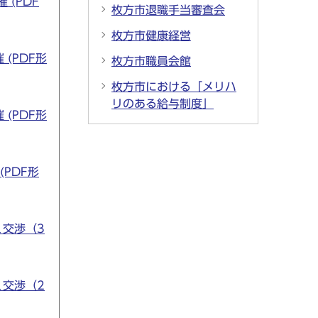
(PDF
枚方市退職手当審査会
枚方市健康経営
(PDF形
枚方市職員会館
枚方市における「メリハ
リのある給与制度」
(PDF形
PDF形
く交渉（3
く交渉（2