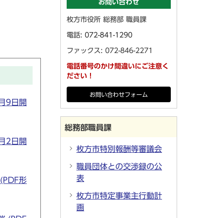
お問い合わせ
枚方市役所 総務部 職員課
電話:
072-841-1290
ファックス: 072-846-2271
電話番号のかけ間違いにご注意く
ださい！
お問い合わせフォーム
月9日開
総務部職員課
月2日開
枚方市特別報酬等審議会
職員団体との交渉録の公
表
PDF形
枚方市特定事業主行動計
画