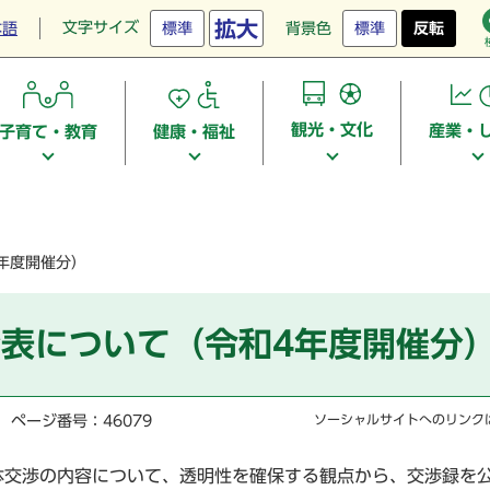
拡大
文字サイズ
本語
標準
背景色
標準
反転
観光・文化
産業・
子育て・教育
健康・福祉
年度開催分）
表について（令和4年度開催分
ページ番号：46079
ソーシャルサイトへのリンク
体交渉の内容について、透明性を確保する観点から、交渉録を