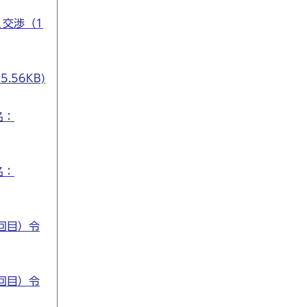
く交渉（1
56KB)
名：
名：
回目）令
回目）令