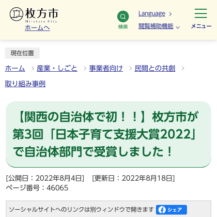
Language
閲覧補助機能
メニュー
検索
ホームへ
現在位置
ホーム
産業・しごと
事業者向け
民間との共創
取り組み事例
【関西の自治体で初！！】枚方市が
第3回「日本子育て支援大賞2022」
で自治体部門で受賞しました！
[公開日：2022年8月4日]
[更新日：2022年8月18日]
ページ番号：46065
ソーシャルサイトへのリンクは別ウィンドウで開きます