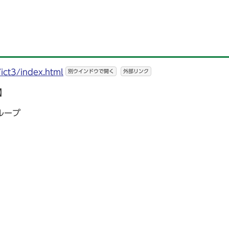
/ict3/index.html
別ウインドウで開く
外部リンク
】
ループ