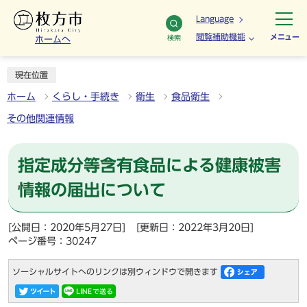
Language
閲覧補助機能
メニュー
検索
ホームへ
現在位置
ホーム
くらし・手続き
衛生
食品衛生
その他関連情報
指定成分等含有食品による健康被害
情報の届出について
[公開日：2020年5月27日]
[更新日：2022年3月20日]
ページ番号：30247
ソーシャルサイトへのリンクは別ウィンドウで開きます