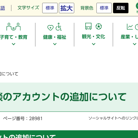
拡大
文字サイズ
本語
標準
背景色
標準
反転
観光・文化
産業・
子育て・教育
健康・福祉
加について
相談のアカウントの追加について
ページ番号：28981
ソーシャルサイトへのリンク
ントの追加について