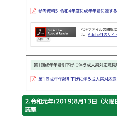
参考資料5_令和4年度に成年年齢に達する人数(
PDFファイルの閲覧に
は、
Adobe社のサイ
外部リンク
第1回成年年齢引下げに伴う成人祭対応意見
第1回成年年齢引下げに伴う成人祭対応意見聴取会
2.令和元年(2019)8月13日（
議室