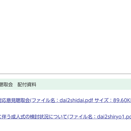
聴取会 配付資料
聴取会(ファイル名：dai2shidai.pdf サイズ：89.60K
成人式の検討状況について(ファイル名：dai2shiryo1.pd