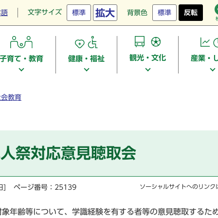
拡大
文字サイズ
本語
標準
背景色
標準
反転
観光・文化
産業・
子育て・教育
健康・福祉
社会教育
成人祭対応意見聴取会
日]
ページ番号：25139
ソーシャルサイトへのリンク
対象年齢等について、学識経験を有する者等の意見聴取するた