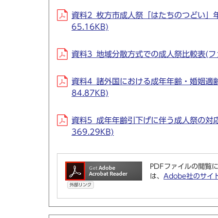
資料2_枚方市成人祭「はたちのつどい」年度別
65.16KB)
資料3_地域分散方式での成人祭比較表(ファイル名
資料4_諸外国における成年年齢・婚姻適齢及び
84.87KB)
資料5_成年年齢引下げに伴う成人祭の対応に関
369.29KB)
PDFファイルの閲覧に
は、
Adobe社のサイ
外部リンク