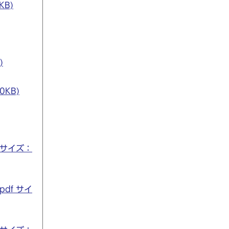
KB)
)
KB)
 サイズ：
df サイ