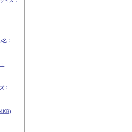
 サイズ：
ル名：
ズ：
イズ：
KB)