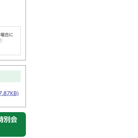
い場合に
ク
87KB)
特別会