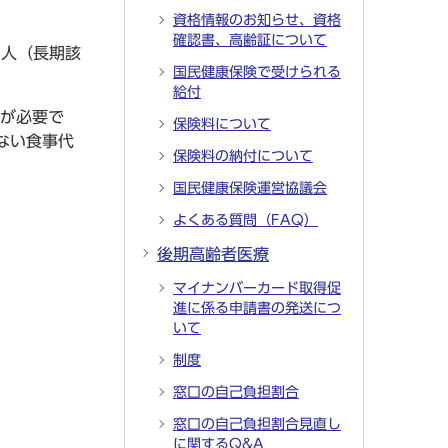
資格情報のお知らせ、資格
確認書、高齢証について
た人（長期該
国民健康保険で受けられる
給付
が必要で
保険料について
ない食事代
保険料の納付について
国民健康保険運営協議会
よくある質問（FAQ）
後期高齢者医療
マイナンバーカード取得促
進に係る申請書の発送につ
いて
制度
窓口の自己負担割合
窓口の自己負担割合見直し
に関するQ&A