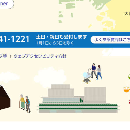
gner
土日・祝日も受付します
41-1221
よくある質問は
こ
1月1日から3日を除く
ク等
ウェブアクセシビリティ方針