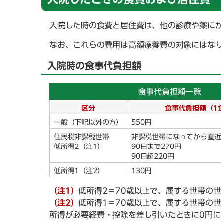
入院した時の食費と居住費は、他の診療や薬に
なお、これらの費用は高額療養費の対象にはな
入院時の食事代負担額
食事代負担額一覧
区分
食事代負担額（1
一般（下記以外の方）
550円
住民税非課税世帯
非課税世帯になってから直近
低所得2（注1）
90日まで270円
90日超220円
低所得1（注2）
130円
（注1）
低所得2＝70歳以上で、属する世帯の
（注2）
低所得1＝70歳以上で、属する世帯の
所得が必要経費・控除を差し引いたときに0円に