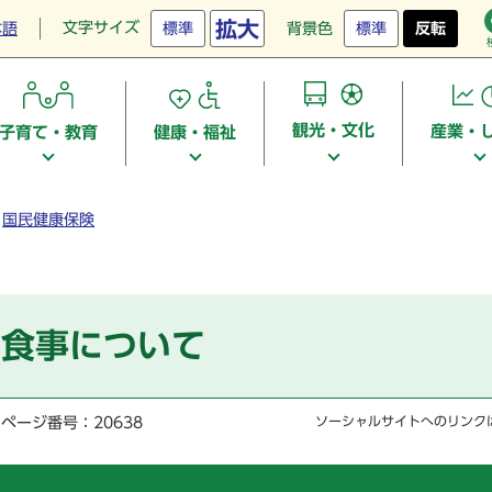
拡大
文字サイズ
本語
標準
背景色
標準
反転
観光・文化
産業・
子育て・教育
健康・福祉
国民健康保険
の食事について
ページ番号：20638
ソーシャルサイトへのリンク