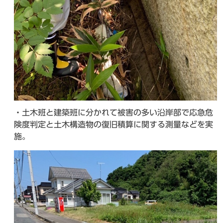
・土木班と建築班に分かれて被害の多い沿岸部で応急危
険度判定と土木構造物の復旧積算に関する測量などを実
施。