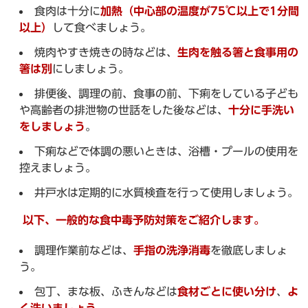
食肉は十分に
加熱（中心部の温度が75℃以上で1分間
以上）
して食べましょう。
焼肉やすき焼きの時などは、
生肉を触る箸と食事用の
箸は別
にしましょう。
排便後、調理の前、食事の前、下痢をしている子ども
や高齢者の排泄物の世話をした後などは、
十分に手洗い
をしましょう
。
下痢などで体調の悪いときは、浴槽・プールの使用を
控えましょう。
井戸水は定期的に水質検査を行って使用しましょう。
以下、一般的な食中毒予防対策をご紹介します。
調理作業前などは、
手指の洗浄消毒
を徹底しましょ
う。
包丁、まな板、ふきんなどは
食材ごとに使い分け
、
よ