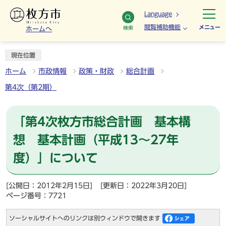
Language
閲覧補助機能
メニュー
検索
ホームへ
現在位置
ホーム
市政情報
政策・財政
総合計画
第4次（第2期）
「第4次枚方市総合計画 基本構
想 基本計画（平成13～27年
度）」について
[公開日：2012年2月15日]
[更新日：2022年3月20日]
ページ番号：7721
ソーシャルサイトへのリンクは別ウィンドウで開きます