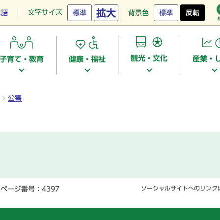
拡大
文字サイズ
本語
標準
背景色
標準
反転
観光・文化
産業・
子育て・教育
健康・福祉
公害
ページ番号：4397
ソーシャルサイトへのリンク