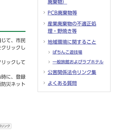
廃棄物）
PCB廃棄物等
産業廃棄物の不適正処
理・野焼き等
通じて、市民
地域環境に関すること
をクリックし
ぱちんこ遊技場
クリックして
一般旅館およびラブホテル
公害関係法令リンク集
令時に、登録
よくある質問
阪防災ネット
部リンク