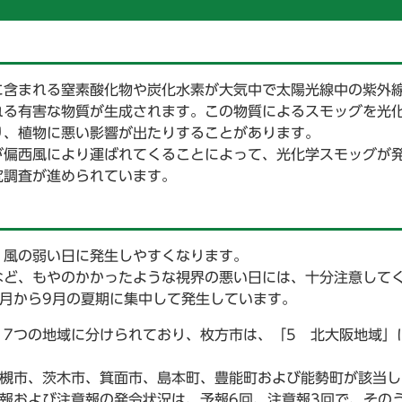
に含まれる窒素酸化物や炭化水素が大気中で太陽光線中の紫外
れる有害な物質が生成されます。この物質によるスモッグを光
り、植物に悪い影響が出たりすることがあります。
が偏西風により運ばれてくることによって、光化学スモッグが
究調査が進められています。
、風の弱い日に発生しやすくなります。
など、もやのかかったような視界の悪い日には、十分注意して
月から9月の夏期に集中して発生しています。
7つの地域に分けられており、枚方市は、「5 北大阪地域」
高槻市、茨木市、箕面市、島本町、豊能町および能勢町が該当し
報および注意報の発令状況は、予報6回、注意報3回で、その