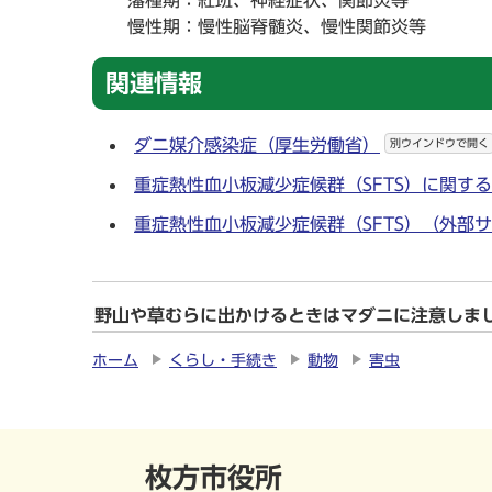
藩種期：紅班、神経症状、関節炎等
慢性期：慢性脳脊髄炎、慢性関節炎等
関連情報
ダニ媒介感染症（厚生労働省）
別ウインドウで開く
重症熱性血小板減少症候群（SFTS）に関す
重症熱性血小板減少症候群（SFTS）（外部
野山や草むらに出かけるときはマダニに注意しま
ホーム
くらし・手続き
動物
害虫
枚方市役所