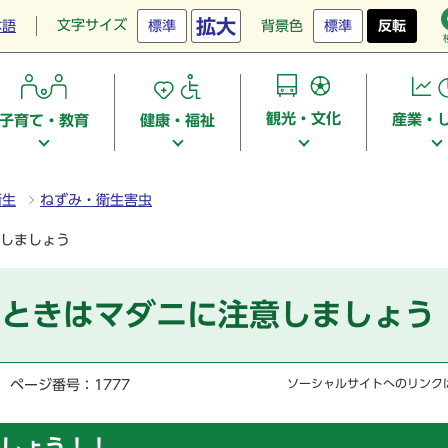
拡大
文字サイズ
本語
標準
背景色
標準
反転
観光・文化
産業・
子育て・教育
健康・福祉
衛生
ねずみ・衛生害虫
しましょう
るときはマダニに注意しましょう
ページ番号：1777
ソーシャルサイトへのリンク
しょう！！