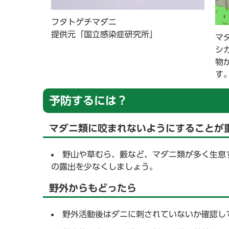
フタトゲチマダニ
提供元「国立感染症研究所」
マ
シ
物
す
予防するには？
マダニ類に咬まれないようにすることが
野山や草むら、藪など、マダニ類が多く生息
の露出を少なくしましょう。
野外からもどったら
野外活動後はダニに刺されていないか確認し