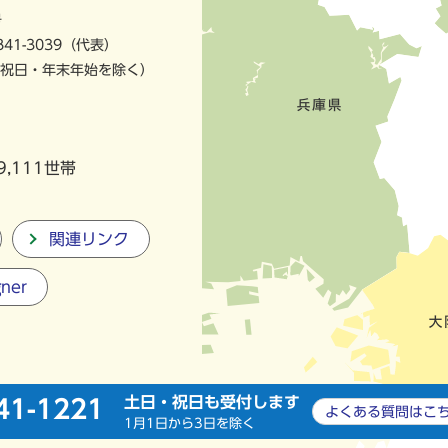
号
841-3039（代表）
祝日・年末年始を除く）
9,111世帯
関連リンク
gner
土日・祝日も受付します
41-1221
よくある質問は
こ
1月1日から3日を除く