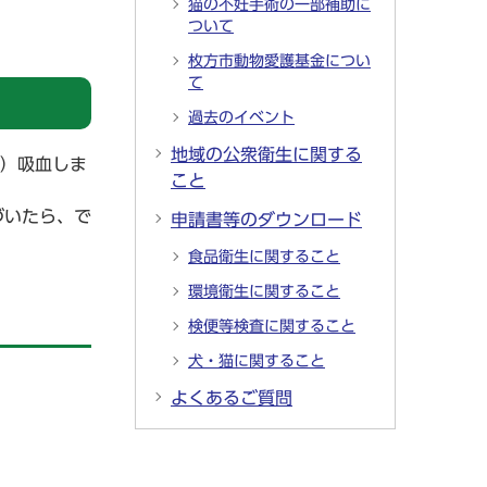
猫の不妊手術の一部補助に
ついて
枚方市動物愛護基金につい
て
過去のイベント
地域の公衆衛生に関する
間）吸血しま
こと
づいたら、で
申請書等のダウンロード
食品衛生に関すること
環境衛生に関すること
検便等検査に関すること
犬・猫に関すること
よくあるご質問