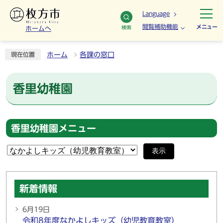
Language
閲覧補助機能
メニュー
検索
ホームへ
ホーム
各課の窓口
現在位置
香里幼稚園
香里幼稚園メニュー
表示
新着情報
6月19日
令和8年度なかよしキッズ（幼児教育教室）