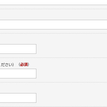
（
必須
）
ください）