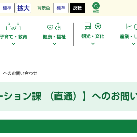
拡大
標準
背景色
標準
反転
検索
観光・文化
産業・
子育て・教育
健康・福祉
）】へのお問い合わせ
ーション課 （直通）】へのお問