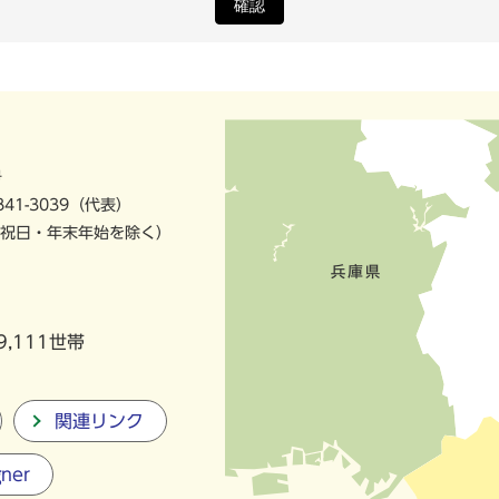
確認
号
841-3039（代表）
祝日・年末年始を除く）
9,111世帯
関連リンク
gner