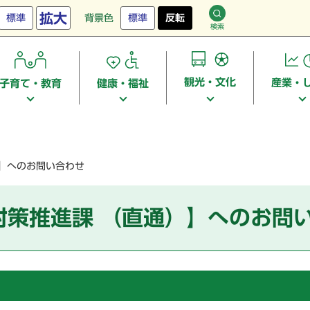
拡大
標準
背景色
標準
反転
検索
観光・文化
産業・
子育て・教育
健康・福祉
）】へのお問い合わせ
対策推進課 （直通）】へのお問