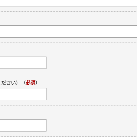
（
必須
）
ください）