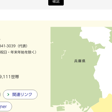
確認
号
841-3039（代表）
祝日・年末年始を除く）
9,111世帯
関連リンク
gner