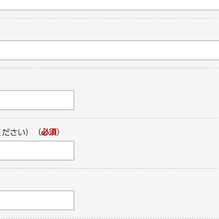
（
必須
）
ください）