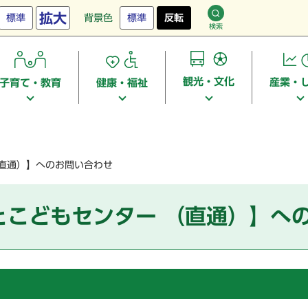
拡大
標準
背景色
標準
反転
検索
観光・文化
産業・
子育て・教育
健康・福祉
（直通）】へのお問い合わせ
とこどもセンター （直通）】へ