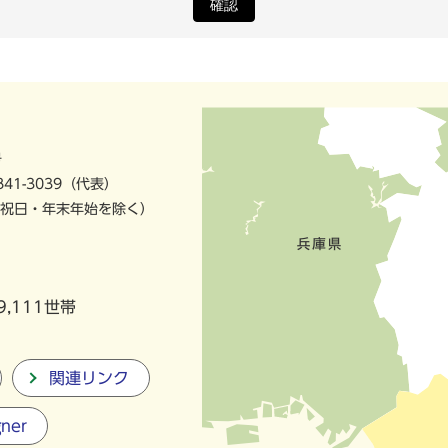
確認
号
841-3039（代表）
祝日・年末年始を除く）
9,111世帯
関連リンク
gner