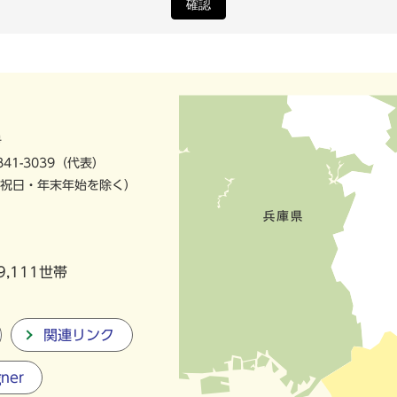
確認
号
841-3039（代表）
祝日・年末年始を除く）
9,111世帯
関連リンク
gner