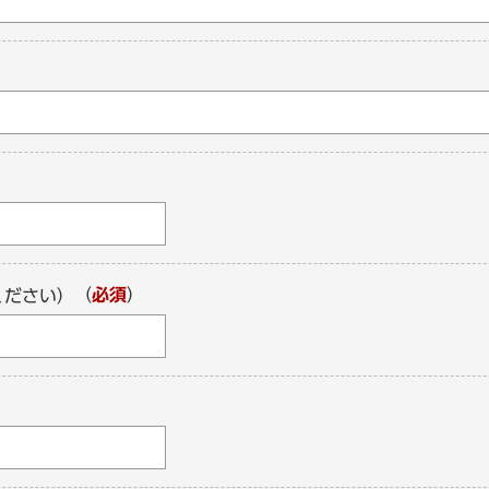
（
必須
）
ください）