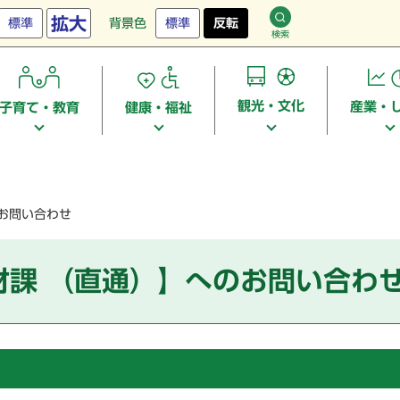
拡大
標準
背景色
標準
反転
検索
観光・文化
産業・
子育て・教育
健康・福祉
お問い合わせ
財課 （直通）】へのお問い合わ