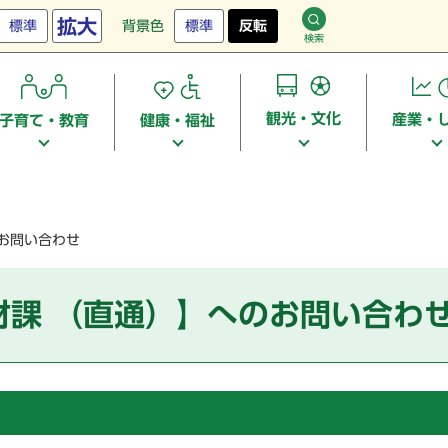
拡大
標準
背景色
標準
反転
検索
観光・文化
産業・
子育て・教育
健康・福祉
お問い合わせ
財課 （直通）】へのお問い合わ