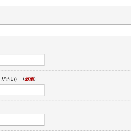
（
必須
）
ください）