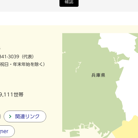
確認
号
841-3039（代表）
祝日・年末年始を除く）
9,111世帯
関連リンク
gner