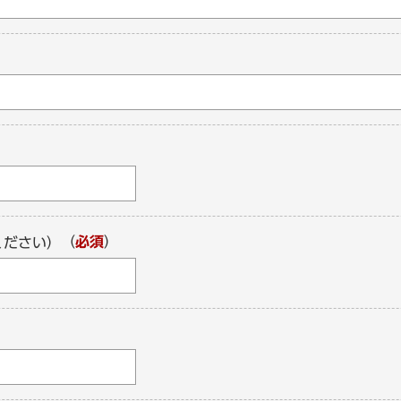
（
必須
）
ください）