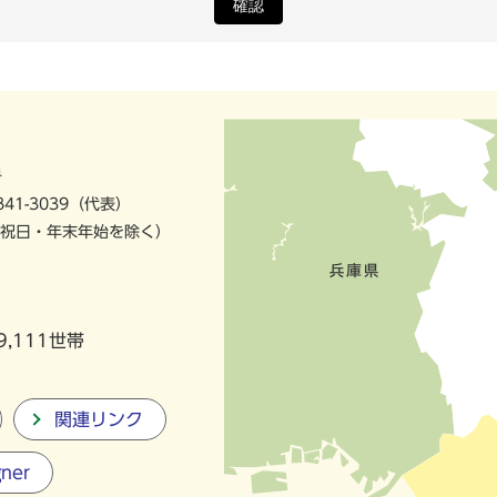
確認
号
841-3039（代表）
祝日・年末年始を除く）
9,111世帯
関連リンク
gner