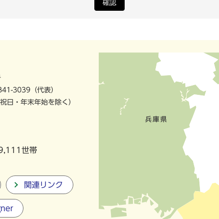
確認
号
841-3039（代表）
祝日・年末年始を除く）
9,111世帯
関連リンク
gner