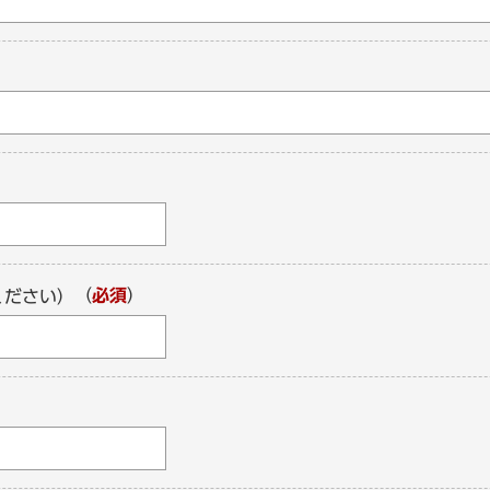
（
必須
）
ください）