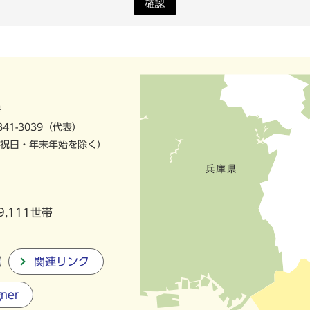
確認
号
841-3039（代表）
祝日・年末年始を除く）
9,111世帯
関連リンク
gner