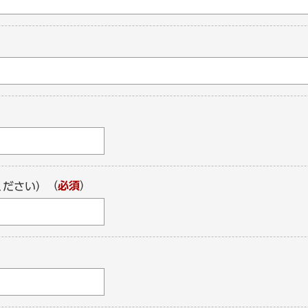
（
必須
）
ください）