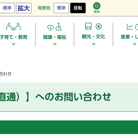
拡大
標準
背景色
標準
反転
検索
観光・文化
産業・
子育て・教育
健康・福祉
合わせ
（直通）】へのお問い合わせ