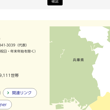
確認
号
841-3039（代表）
祝日・年末年始を除く）
9,111世帯
関連リンク
gner