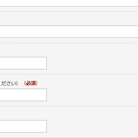
（
必須
）
ください）