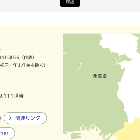
確認
号
841-3039（代表）
祝日・年末年始を除く）
9,111世帯
関連リンク
gner