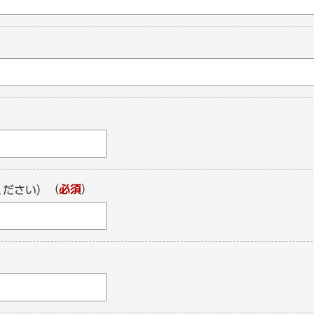
（
必須
）
ください）