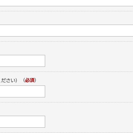
（
必須
）
ください）