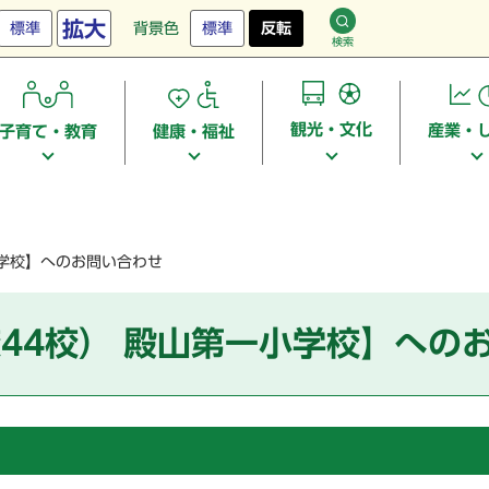
拡大
標準
背景色
標準
反転
検索
観光・文化
産業・
子育て・教育
健康・福祉
小学校】へのお問い合わせ
44校） 殿山第一小学校】への