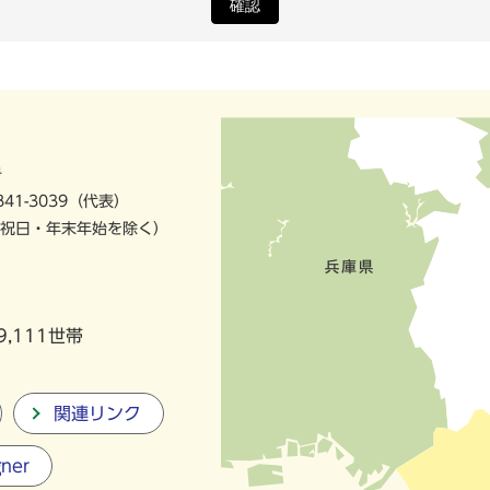
確認
号
841-3039（代表）
祝日・年末年始を除く）
9,111世帯
関連リンク
gner