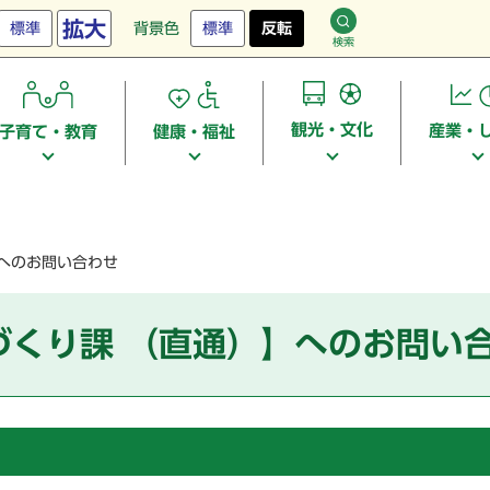
拡大
標準
背景色
標準
反転
検索
観光・文化
産業・
子育て・教育
健康・福祉
】へのお問い合わせ
づくり課 （直通）】へのお問い