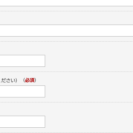
（
必須
）
ください）