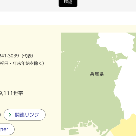
確認
号
841-3039（代表）
祝日・年末年始を除く）
9,111世帯
関連リンク
gner