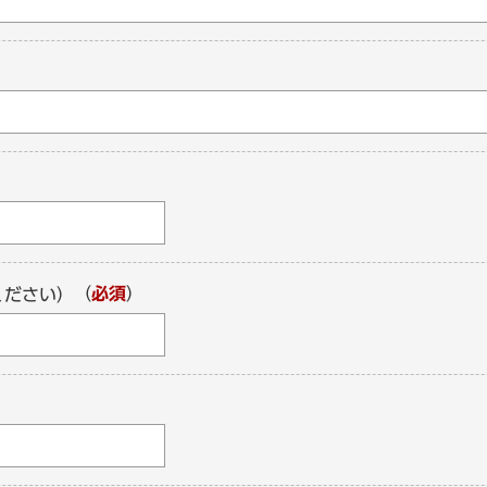
（
必須
）
ください）