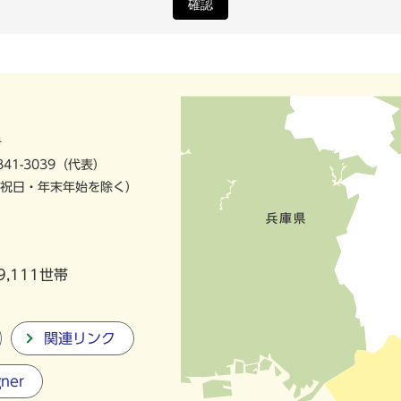
確認
号
841-3039（代表）
祝日・年末年始を除く）
9,111世帯
関連リンク
gner