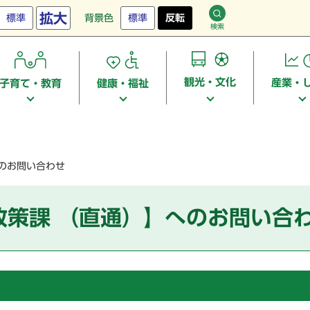
拡大
標準
背景色
標準
反転
検索
観光・文化
産業・
子育て・教育
健康・福祉
へのお問い合わせ
政策課 （直通）】へのお問い合