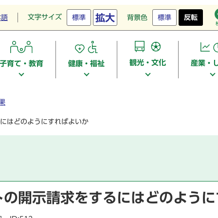
拡大
文字サイズ
本語
標準
背景色
標準
反転
観光・文化
産業・
子育て・教育
健康・福祉
果
にはどのようにすればよいか
トの開示請求をするにはどのように