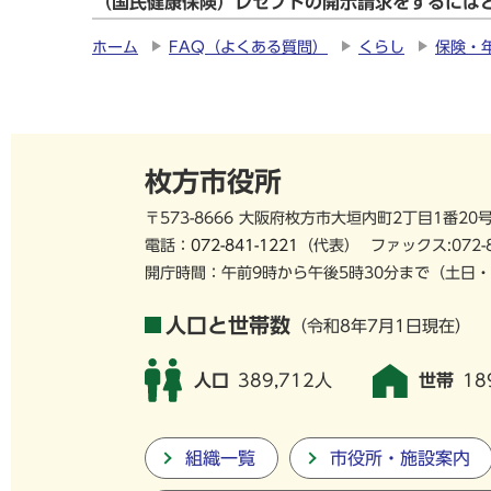
（国民健康保険）レセプトの開示請求をするには
ホーム
FAQ（よくある質問）
くらし
保険・
枚方市役所
〒573-8666 大阪府枚方市大垣内町2丁目1番20
電話：
072-841-1221
（代表）
ファックス:072-
開庁時間：午前9時から午後5時30分まで
（土日・
人口と世帯数
（令和8年7月1日現在）
人口
389,712人
世帯
18
組織一覧
市役所・施設案内